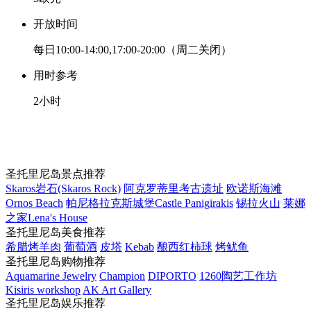
开放时间
每日10:00-14:00,17:00-20:00（周二关闭）
用时参考
2小时
圣托里尼岛景点推荐
Skaros岩石(Skaros Rock)
阿克罗蒂里考古遗址
欧诺斯海滩
Ornos Beach
帕尼格拉克斯城堡Castle Panigirakis
锡拉火山
莱娜
之家Lena's House
圣托里尼岛美食推荐
希腊烤羊肉
葡萄酒
皮塔
Kebab
酿西红柿球
烤鱿鱼
圣托里尼岛购物推荐
Aquamarine Jewelry
Champion
DIPORTO
1260陶艺工作坊
Kisiris workshop
AK Art Gallery
圣托里尼岛娱乐推荐