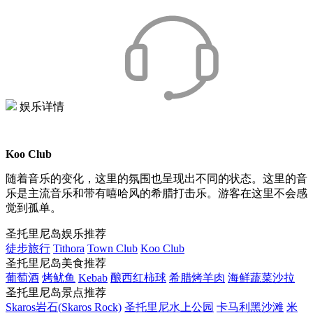
娱乐详情
Koo Club
随着音乐的变化，这里的氛围也呈现出不同的状态。这里的音
乐是主流音乐和带有嘻哈风的希腊打击乐。游客在这里不会感
觉到孤单。
圣托里尼岛娱乐推荐
徒步旅行
Tithora
Town Club
Koo Club
圣托里尼岛美食推荐
葡萄酒
烤鱿鱼
Kebab
酿西红柿球
希腊烤羊肉
海鲜蔬菜沙拉
圣托里尼岛景点推荐
Skaros岩石(Skaros Rock)
圣托里尼水上公园
卡马利黑沙滩
米