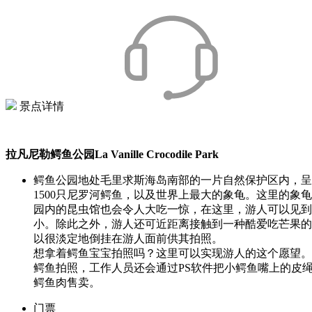
景点详情
拉凡尼勒鳄鱼公园La Vanille Crocodile Park
鳄鱼公园地处毛里求斯海岛南部的一片自然保护区内，呈
1500只尼罗河鳄鱼，以及世界上最大的象龟。这里的象
园内的昆虫馆也会令人大吃一惊，在这里，游人可以见到
小。除此之外，游人还可近距离接触到一种酷爱吃芒果的
以很淡定地倒挂在游人面前供其拍照。
想拿着鳄鱼宝宝拍照吗？这里可以实现游人的这个愿望。
鳄鱼拍照，工作人员还会通过PS软件把小鳄鱼嘴上的皮绳
鳄鱼肉售卖。
门票