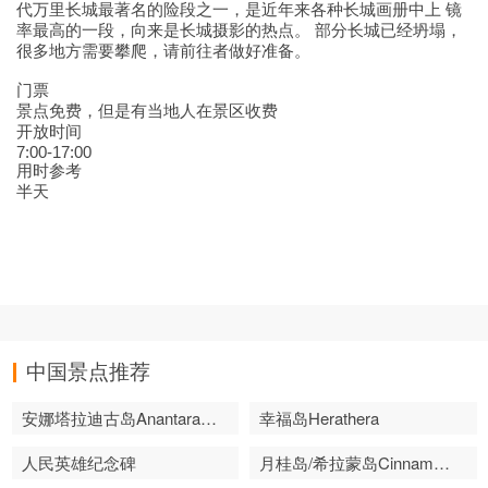
代万里长城最著名的险段之一，是近年来各种长城画册中上 镜
率最高的一段，向来是长城摄影的热点。 部分长城已经坍塌，
很多地方需要攀爬，请前往者做好准备。
门票
景点免费，但是有当地人在景区收费
开放时间
7:00-17:00
用时参考
半天
中国景点推荐
安娜塔拉迪古岛Anantara Dhigu
幸福岛Herathera
人民英雄纪念碑
月桂岛/希拉蒙岛Cinnamon Alidhoo