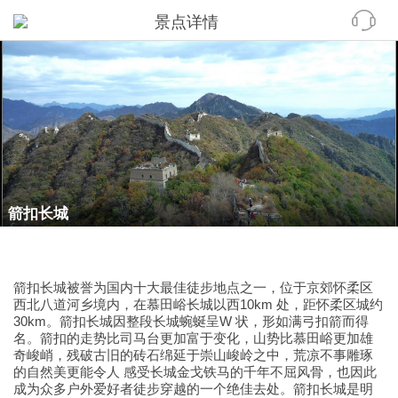
景点详情
箭扣长城
箭扣长城被誉为国内十大最佳徒步地点之一，位于京郊怀柔区
西北八道河乡境内，在慕田峪长城以西10km 处，距怀柔区城约
30km。箭扣长城因整段长城蜿蜒呈W 状，形如满弓扣箭而得
名。箭扣的走势比司马台更加富于变化，山势比慕田峪更加雄
奇峻峭，残破古旧的砖石绵延于崇山峻岭之中，荒凉不事雕琢
的自然美更能令人 感受长城金戈铁马的千年不屈风骨，也因此
成为众多户外爱好者徒步穿越的一个绝佳去处。箭扣长城是明