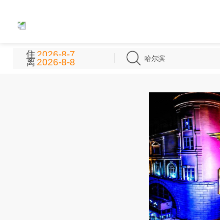
住
哈尔滨
离