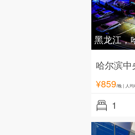
黑龙江，
哈尔滨中
¥
859
/晚
| 人均
1