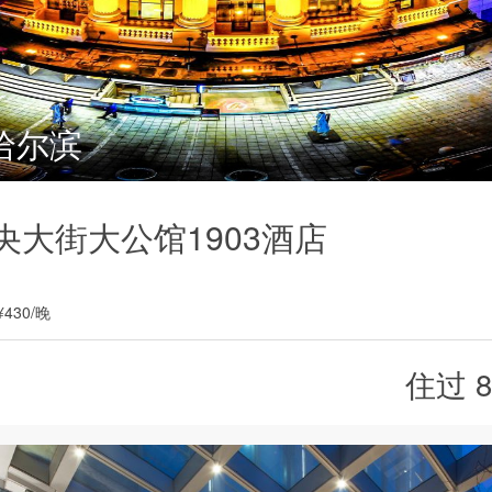
哈尔滨
央大街大公馆1903酒店
¥430/晚
住过 8