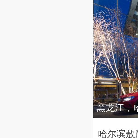
黑龙江，
哈尔滨敖麓