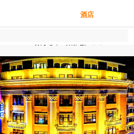
别墅
酒店
哈尔滨 - 黑龙江
(
2
个)