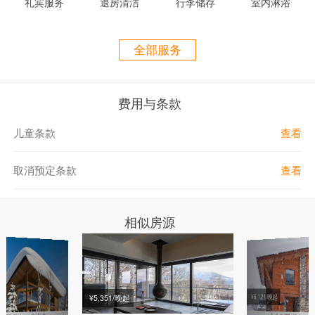
礼宾服务
退房清洁
行李储存
室内淋浴
房间细节：
488㎡
，5间卧室，5间浴室
卧室1：1张大床
卧室2：1张大床/2张单人床
全部服务
卧室3：
2张上下铺
卧室4：
1张大床/2张单人床
卧室5：
3张上下铺
费用与条款
榻榻米房：可至多放2张日式床褥
标准入住16人，最大入住18人，
超员费8,000 JPY/人/晚
儿童条款
查看
设施：
取消预定条款
查看
榻榻米房
滑雪储藏室
燃气壁炉
相似房源
媒体室
停车位
日式浴缸
洗衣机
厨房
¥6,121/晚起
¥5,351/晚起
咖啡机