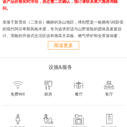
该产品价格实时浮动，房态需二次确认，预订请联系第六感咨询顾
问。
坐落于新雪谷（二世谷）幽静的东山地区，禅别墅是一栋拥有5间卧室
的现代阿尔卑斯风格木屋，专为追求舒适与山野冒险的团体及家庭设
计。
宽敞的开放式生活区设有挑高天花板、燃气壁炉和全景落地窗，
将羊蹄山与周边森林的壮丽景色尽收眼底。五间卧室外加一间日式榻
阅读更多
榻米房最多可容纳18位客人，其中包括两间适合家庭的上下铺房、两
间带独立卫浴的主卧套房，以及一间可额外接待宾客的日式榻榻米
房。舒适的影音室、错层设计的休闲区以及日式浴池，让您在滑雪或
设施&服务
探索周边后尽享放松时光。禅别墅以奢华的共享空间、精心的设计以
及与二世谷绝美自然的零距离接触，为您打造四季皆宜的难忘度假体




验。
免费Wifi
厨房
餐厅
客厅
地理位置：
滑雪缆车 1 公里
俱知安站 14公里




新千岁机场 127公里