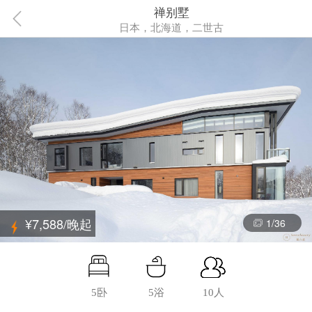
禅别墅
日本，北海道，二世古
¥7,588/晚起
1
/
36
5卧
5浴
10人