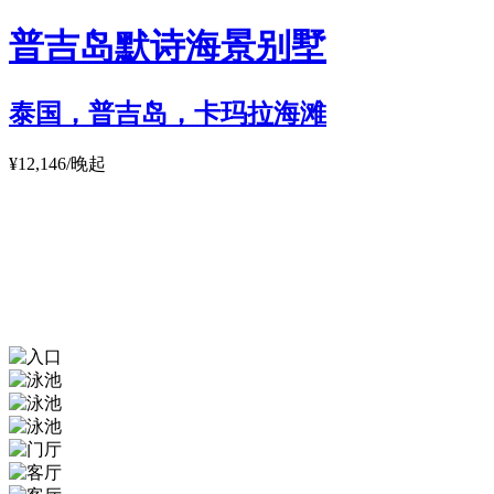
普吉岛默诗海景别墅
泰国，普吉岛，卡玛拉海滩
¥12,146/晚起