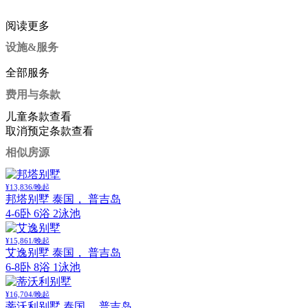
阅读更多
设施&服务
全部服务
费用与条款
儿童条款
查看
取消预定条款
查看
相似房源
¥13,836/晚起
邦塔别墅
泰国， 普吉岛
4-6卧 6浴 2泳池
¥15,861/晚起
艾逸别墅
泰国， 普吉岛
6-8卧 8浴 1泳池
¥16,704/晚起
蒂沃利别墅
泰国， 普吉岛