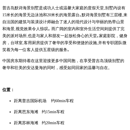
普吉岛默诗海景别墅是成功人士或温馨大家庭的度假天堂,别墅内设有
15米长的海景无边泳池和20米长的海景露台｡默诗海景别墅有三层楼,来
自法国的建筑与装潢设计师融合了迷人的现代设计与华丽的热带山景
和海景,视觉效果令人惊叹｡ 而广阔的室内和室外生活空间则提供了完
美的派对场所,也是与家人和朋友一起放松身心的天堂｡家庭影院，健身
房，台球室,客用厨房提供了奢华的享受和便捷的设施,并有专职团队微
笑着为每一位客人提供五星级的服务｡
中国房东期待着在这里迎接更多中国同胞，在享受普吉岛顶级别墅的
奢华和壮美的安达曼海的同时，感受如同回家的温馨与自在。
位置：
距离普吉国际机场 约60min车程
距离芭东海滩 约15min车程
距离苏林海滩 约20min车程