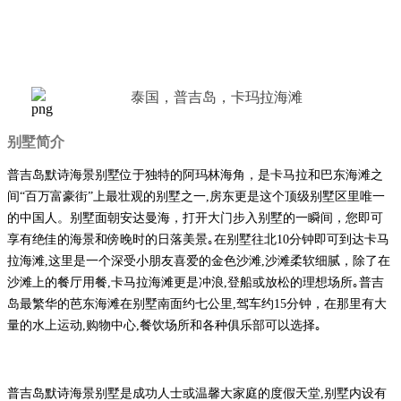
泰国，普吉岛，卡玛拉海滩
别墅简介
普吉岛默诗海景别墅位于独特的阿玛林海角，是卡马拉和巴东海滩之
间“百万富豪街”上最壮观的别墅之一,房东更是这个顶级别墅区里唯一
的中国人。别墅面朝安达曼海，打开大门步入别墅的一瞬间，您即可
享有绝佳的海景和傍晚时的日落美景｡在别墅往北10分钟即可到达卡马
拉海滩,这里是一个深受小朋友喜爱的金色沙滩,沙滩柔软细腻，除了在
沙滩上的餐厅用餐,卡马拉海滩更是冲浪,登船或放松的理想场所｡普吉
岛最繁华的芭东海滩在别墅南面约七公里,驾车约15分钟，在那里有大
量的水上运动,购物中心,餐饮场所和各种俱乐部可以选择｡
普吉岛默诗海景别墅是成功人士或温馨大家庭的度假天堂,别墅内设有