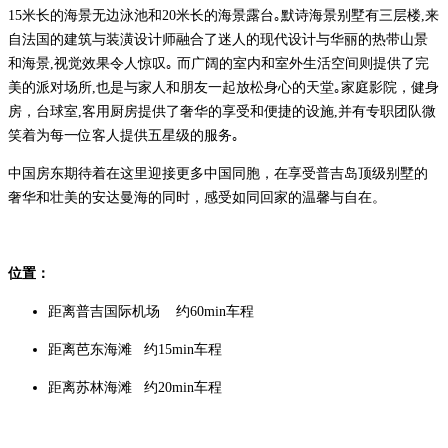
15米长的海景无边泳池和20米长的海景露台｡默诗海景别墅有三层楼,来
自法国的建筑与装潢设计师融合了迷人的现代设计与华丽的热带山景
和海景,视觉效果令人惊叹｡ 而广阔的室内和室外生活空间则提供了完
美的派对场所,也是与家人和朋友一起放松身心的天堂｡家庭影院，健身
房，台球室,客用厨房提供了奢华的享受和便捷的设施,并有专职团队微
笑着为每一位客人提供五星级的服务｡
中国房东期待着在这里迎接更多中国同胞，在享受普吉岛顶级别墅的
奢华和壮美的安达曼海的同时，感受如同回家的温馨与自在。
位置：
距离普吉国际机场 约60min车程
距离芭东海滩 约15min车程
距离苏林海滩 约20min车程