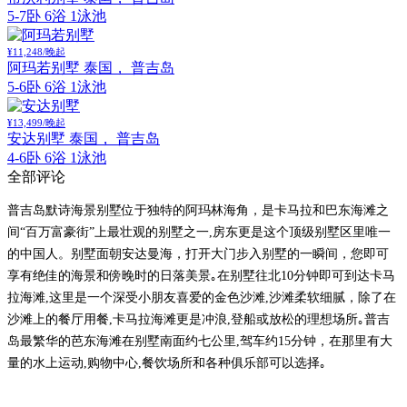
5-7卧 6浴 1泳池
¥11,248/晚起
阿玛若别墅
泰国， 普吉岛
5-6卧 6浴 1泳池
¥13,499/晚起
安达别墅
泰国， 普吉岛
4-6卧 6浴 1泳池
全部评论
普吉岛默诗海景别墅位于独特的阿玛林海角，是卡马拉和巴东海滩之
间“百万富豪街”上最壮观的别墅之一,房东更是这个顶级别墅区里唯一
的中国人。别墅面朝安达曼海，打开大门步入别墅的一瞬间，您即可
享有绝佳的海景和傍晚时的日落美景｡在别墅往北10分钟即可到达卡马
拉海滩,这里是一个深受小朋友喜爱的金色沙滩,沙滩柔软细腻，除了在
沙滩上的餐厅用餐,卡马拉海滩更是冲浪,登船或放松的理想场所｡普吉
岛最繁华的芭东海滩在别墅南面约七公里,驾车约15分钟，在那里有大
量的水上运动,购物中心,餐饮场所和各种俱乐部可以选择｡