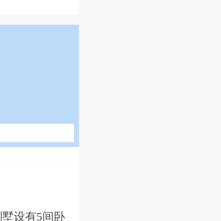
墅设有5间卧