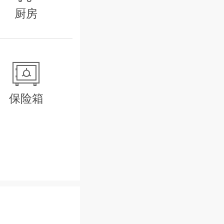
的波浪和充满
厨房
取暖；邻近处的
新海风；美食厨
有平面电视，可

保险箱
aurants,