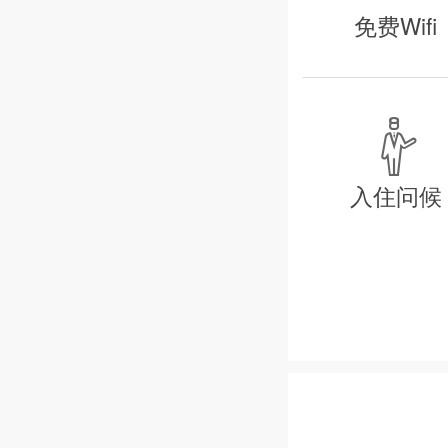
独有的夏威夷
免费Wifi
活力的日落之
餐厅设有法式
房设有高档家

观赏海量电影
入住问候
地理位置：
距离超市 1.1
距离凯鲁阿镇有餐馆
shopping, nigh
距离凯鲁瓦湾（Ka
距离柯劳高尔夫球场
距离檀香山市中心（