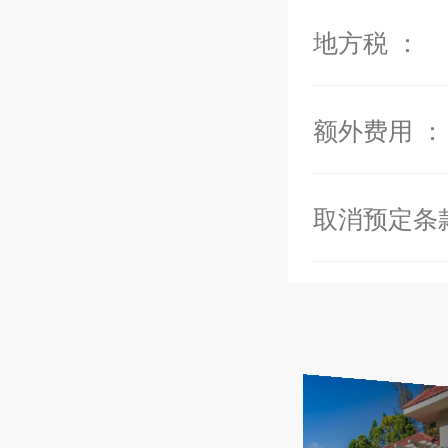
距离威基基海滩（W
地方税 ：
距离檀香山国际
额外费用 ：
房间细节：
卧室1：特大
座，私人阳台
取消预定条
卧室2：特大
座
卧室3：2张
基座，私人庭
卧室4：2张
座