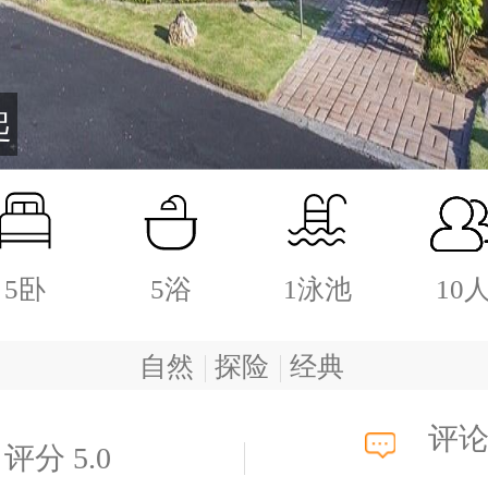
起
5卧
5浴
1泳池
10
自然
探险
经典
评论
评分 5.0