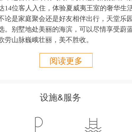
达14位客人入住，体验夏威夷王室的奢华生
不论是家庭聚会还是好友相伴出行，天堂乐
选。别墅地处美丽的海滨，可以尽情享受蔚
欧劳山脉巍峨壮丽，美不胜收。
着美丽的热带花园，高大的棕榈树在一片翠
阅读更多
美味的海鲜在烧烤架上翻腾，一场露天盛宴
桌可容纳14人就餐。别墅室外设有环绕式露
台，均设有设计师藤制家具；带上沙滩椅、
阿海滩的金色海岸尽情享受假期的愉悦吧；
设施&服务
乐部，设有游泳池、网球场和俱乐部会所。
都散发出传统的岛屿魅力：清新的瓷砖地板


设计图案、多彩的艺术装饰和美丽的鲜花…