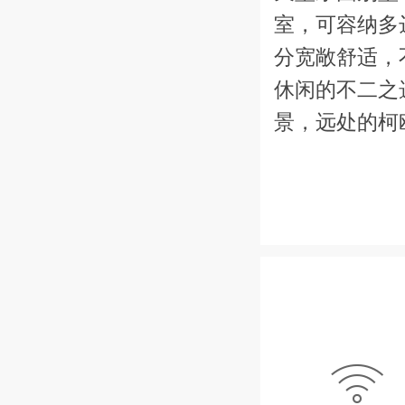
室，可容纳多
分宽敞舒适，
休闲的不二之
景，远处的柯
别墅周围环绕
着腰肢。新鲜
备着，户外餐
的夏威夷式阳
步行前往凯卢
凯冲浪网球俱
别墅每个细节

花板、自然的