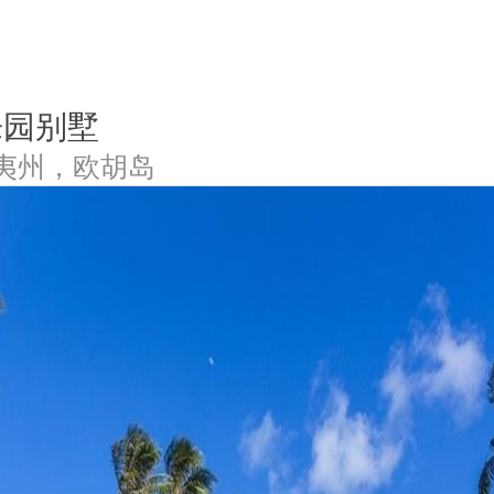
乐园别墅
夷州，欧胡岛