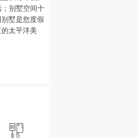
活；别墅空间十
园别墅是您度假
蓝的太平洋美
绿的草坪中伸展
正如火如荼地筹
台和一个带顶棚
冲浪板和毛巾，
还可以前往哈尔
、拱形木结构天

…都赋予了别墅