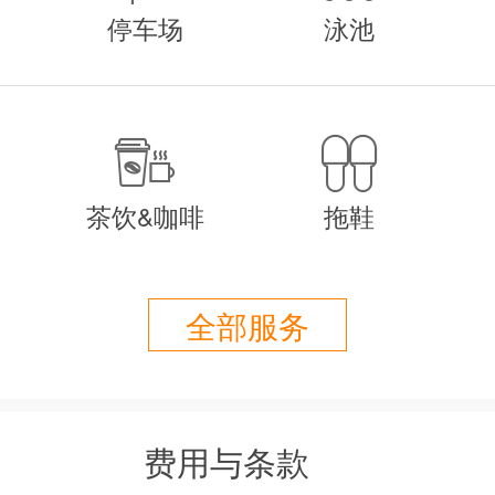
特色。 别墅设有巨型窗户，可饱览徐徐翻滚
停车场
泳池
景。夜晚空气渐凉，不妨到堆叠的石壁炉旁
落地玻璃门，可随时打开迎接扑面而来的清
电和一个玻璃顶的花岗岩岛屿；媒体室中设


，放松身心。
茶饮&咖啡
拖鞋
英里
全部服务
，购物，夜生活 1.3公里 （Kailua with rest
tlife）
ilua Bay） 1.2公里
（Koolau Golf Course） 6.0英里
费用与条款
downtown Honolulu） 13.7英里