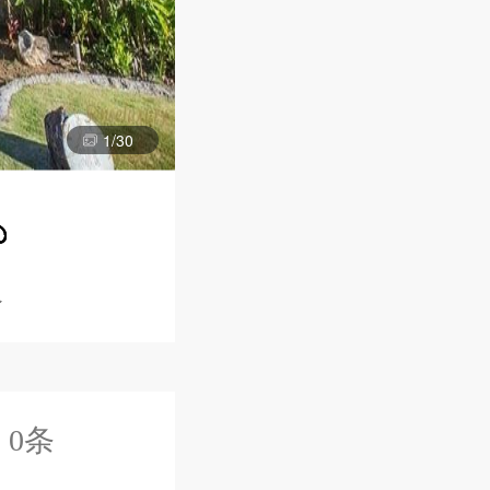
1
/
30
人
 0条