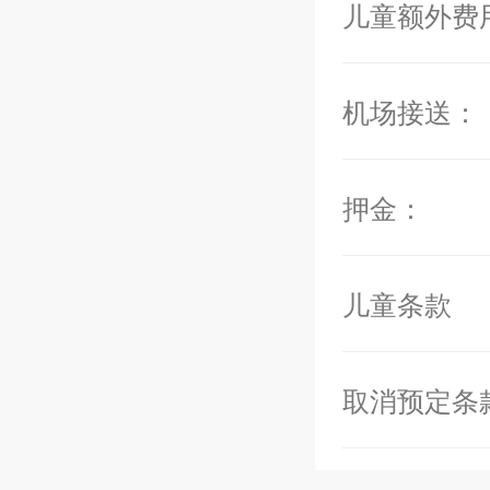
房间细节：
儿童额外费
主卧1：特大号
卧室2：特大
机场接送：
卧室3：
特大
主卧2：
2张大号
押金：
调，电视，沙
卧室5：
特大
儿童条款
卧室6：特大
设施：
取消预定条
无边泳池（
17
家庭影院