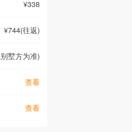
¥338
浴室，空调
调
¥744(往返)
室，空调
间浴室，空
式以别墅方为准)
查看
，沙发
查看