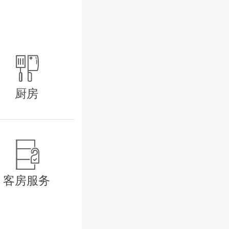
格。
适，与世隔绝。
宠溺着您，让您

和舒适的体验。
厨房
一个全新的意
大厅和一个用来

还提供有它自己
客房服务
观看着日落，诗
您完全放松您的