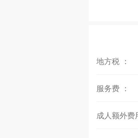
地理位置：
距离苏林海滩（S
距离芭东海滩（P
地方税 ：
距离拉古娜（L
距离中央购物中心（C
距离普吉镇（P
服务费 ：
距离奈通海滩（N
距离高尔夫球俱乐部
成人额外费
距离普吉岛国际机场（