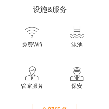
全设备加上辉煌的品味组成了令人羡慕的风
设施&服务
墅的宾客都能享受到如同皇室般的自由，舒
它的外置属性，更是它令人印象深刻的静谧


种元素来帮助您的假期的开始变成一个崇高
免费Wifi
泳池
院、娱乐室把电影传奇带到生活中和给游戏
和泰国厨房，游泳池和室外酒吧，私人海滨


Andaman）好看的双层弛豫亭都很精致。
，让您真正值得和要求的完美的度假。别墅
管家服务
保安
人造沙滩通过节拍与相邻的神奇的大厅让您
还具有按摩表和专业按摩师可根据要求帮助