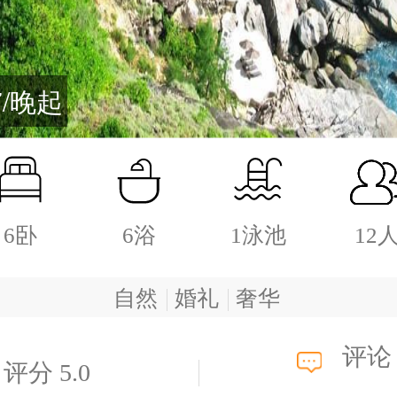
7/晚起
6卧
6浴
1泳池
12
自然
婚礼
奢华
评论 
评分 5.0