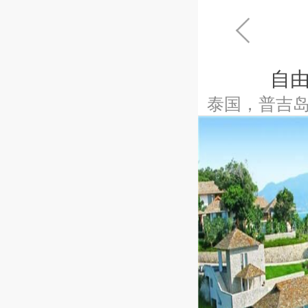
自
泰国，普吉