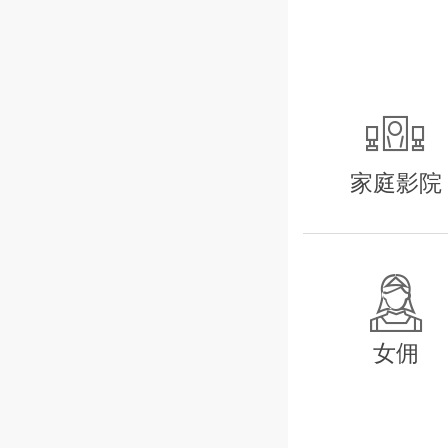
室。所有的齐
任何在自由别
奢华的不止是

不能忘怀。
自由别墅有各
家庭影院
宽大的私人影
义。欧洲大师

俯瞰安达曼海（
正是这些东西
女佣
的完全私人的
兴大发。大厅
压力。