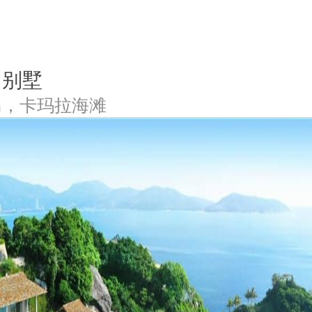
由别墅
岛，卡玛拉海滩