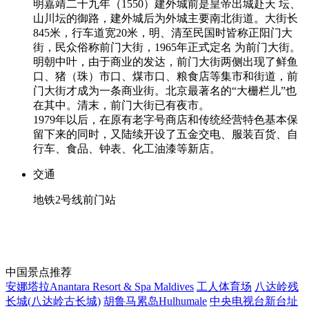
明嘉靖二十九年（1550）建外城前是皇帝出城赴天 坛、
山川坛的御路，建外城后为外城主要南北街道。大街长
845米，行车道宽20米，明、清至民国时皆称正阳门大
街，民众俗称前门大街，1965年正式定名 为前门大街。
明朝中叶，由于商业的发达，前门大街两侧出现了鲜鱼
口、猪（珠）市口、煤市口、粮食店等集市和街道，前
门大街才成为一条商业街。北京最著名的“大栅栏儿”也
在其中。清末，前门大街已有夜市。
1979年以后，在原有老字号商店和传统经营特色基本保
留下来的同时，又陆续开设了五金交电、服装百货、自
行车、食品、钟表、化工油漆等新店。
交通
地铁2号线前门站
中国景点推荐
安娜塔拉Anantara Resort & Spa Maldives
工人体育场
八达岭残
长城(八达岭古长城)
胡鲁马累岛Hulhumale
中央电视台新台址